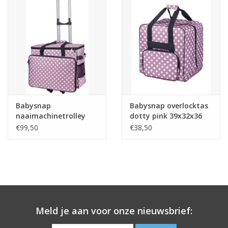
Babysnap
Babysnap overlocktas
naaimachinetrolley
dotty pink 39x32x36
dotty pink 50x 26x38
cm
€99,50
€38,50
cm
Meld je aan voor onze nieuwsbrief: