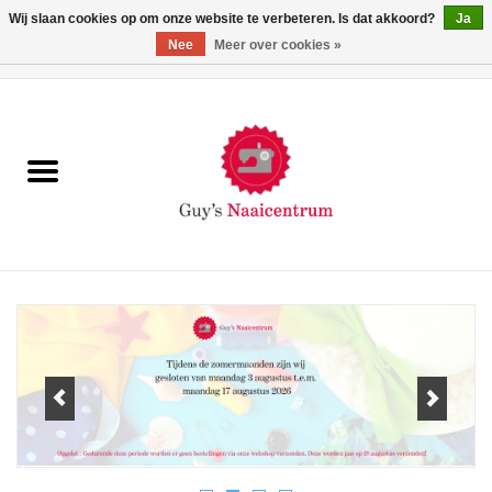
Wij slaan cookies op om onze website te verbeteren. Is dat akkoord?
Ja
Nee
Meer over cookies »
0 Artikelen - €0,00
Home
Machines
Machine-accessoires
Naaigaren
Paspoppen
Fournituren
Opbergsystemen