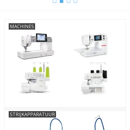
Hobby/Knutselen
MACHINES
Stoffen
Breien en haken
Handwerk
Workshop
Sale / Coupons
Tweedehands
STRIJKAPPARATUUR
Cadeaubonnen