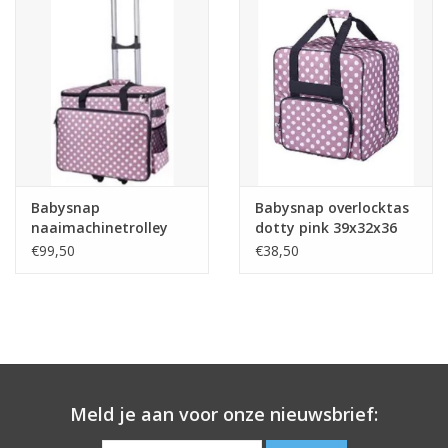
Babysnap
Babysnap overlocktas
naaimachinetrolley
dotty pink 39x32x36
dotty pink 50x 26x38
cm
€99,50
€38,50
cm
Meld je aan voor onze nieuwsbrief: