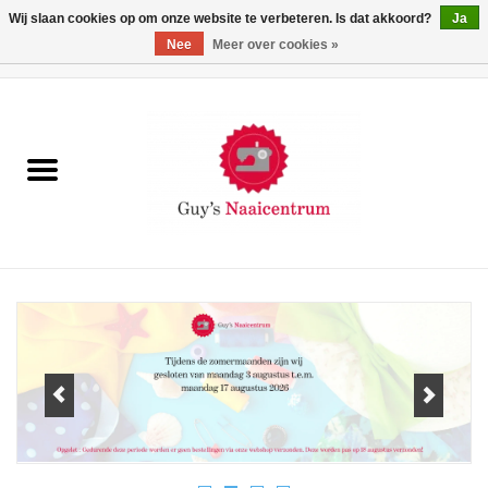
Wij slaan cookies op om onze website te verbeteren. Is dat akkoord?
Ja
Nee
Meer over cookies »
0 Artikelen - €0,00
Home
Machines
Machine-accessoires
Naaigaren
Paspoppen
Fournituren
Opbergsystemen