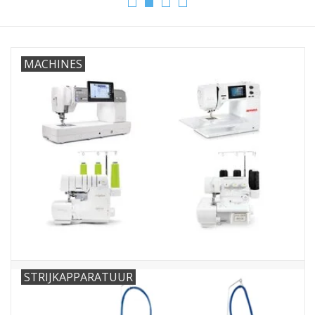
Hobby/Knutselen
MACHINES
Stoffen
Breien en haken
Handwerk
Workshop
Sale / Coupons
Tweedehands
STRIJKAPPARATUUR
Cadeaubonnen