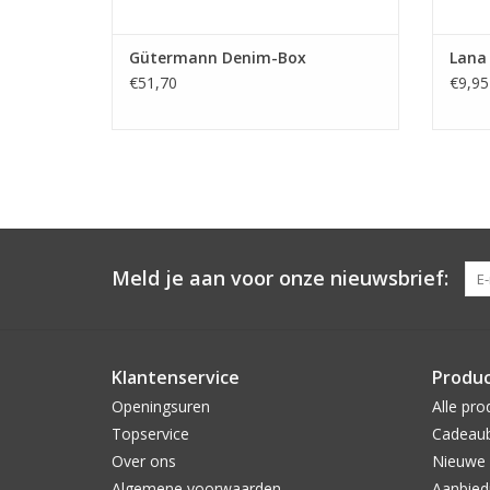
Gütermann Denim-Box
Lana 
€51,70
€9,95
Meld je aan voor onze nieuwsbrief:
Klantenservice
Produ
Openingsuren
Alle pro
Topservice
Cadeau
Over ons
Nieuwe 
Algemene voorwaarden
Aanbied