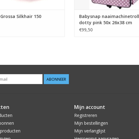
Grossa Silkhair 150
Babysnap naaimachinetrol
dotty pink 50x 26x38 cm
€99,50
ABONNEER
cten
Mijn account
ducten
Registreren
bonnen
Mijn bestellingen
producten
Mijn verlanglijst
ingen
Herroeping aanvragen