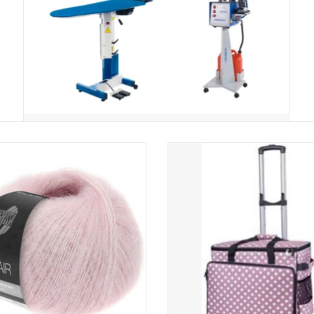
Lana Grossa Silkhair 150
Babysnap naaimachinetrolley dot
50x 26x38 cm
EVOEGEN AAN WINKELWAGEN