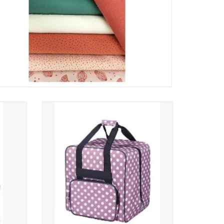
ty pink
Babysnap overlocktas dotty pink
39x32x36 cm
TOEVOEGEN AAN WINKELWAGEN