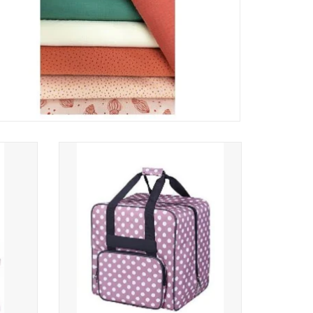
ty pink
Babysnap overlocktas dotty pink
39x32x36 cm
TOEVOEGEN AAN WINKELWAGEN