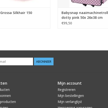
Grossa Silkhair 150
Babysnap naaimachinetrol
dotty pink 50x 26x38 cm
€99,50
ABONNEER
cten
Mijn account
ducten
Registreren
bonnen
Mijn bestellingen
producten
Mijn verlanglijst
ingen
Herroeping aanvragen