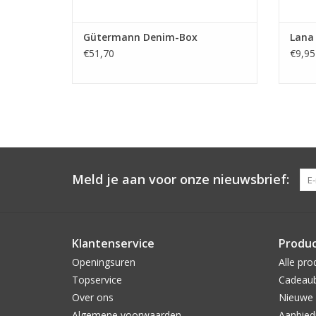
Gütermann Denim-Box
Lana 
€51,70
€9,95
Meld je aan voor onze nieuwsbrief:
Klantenservice
Produ
Openingsuren
Alle pro
Topservice
Cadeau
Over ons
Nieuwe 
Algemene voorwaarden
Aanbied