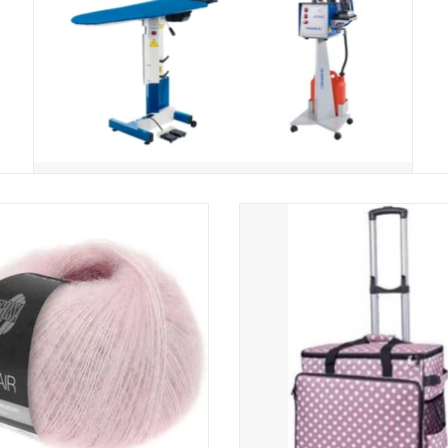
Lana Grossa Silkhair 150
Babysnap naaimachinetrolley dot
50x 26x38 cm
EVOEGEN AAN WINKELWAGEN